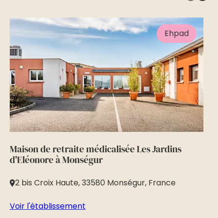
Ehpad
Maison de retraite médicalisée Les Jardins
Ré
d'Eléonore à Monségur
Da
2 bis Croix Haute, 33580 Monségur, France
8
Voir l'établissement
Vo