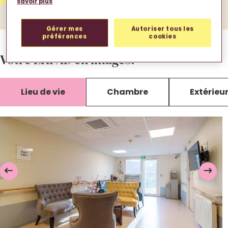
savoir plus
Gérer mes
Autoriser tous les
préférences
cookies
Votre EHPAD en images.
Lieu de vie
Chambre
Extérieu