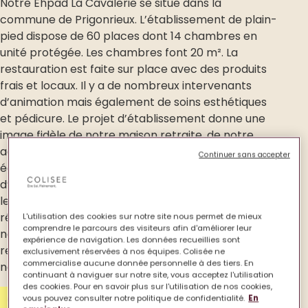
Notre Ehpad La Cavalerie se situe dans la
commune de Prigonrieux. L’établissement de plain-
pied dispose de 60 places dont 14 chambres en
unité protégée. Les chambres font 20 m². La
restauration est faite sur place avec des produits
frais et locaux. Il y a de nombreux intervenants
d’animation mais également de soins esthétiques
et pédicure. Le projet d’établissement donne une
image fidèle de notre maison retraite, de notre
accompagnement et de nos valeurs. Il est
Continuer sans accepter
également destiné à évoluer dans le respect
d’ambitions réalistes. Il doit définir les missions et
les orientations dans lesquelles s’engage notre
résidence, aujourd’hui et demain. Nous faisons de
L'utilisation des cookies sur notre site nous permet de mieux
comprendre le parcours des visiteurs afin d'améliorer leur
notre établissement un lieu de vie où l’empathie, le
expérience de navigation. Les données recueillies sont
respect et la bienveillance guident nos pensées,
exclusivement réservées à nos équipes. Colisée ne
commercialise aucune donnée personnelle à des tiers. En
nos comportements et nos actes.
continuant à naviguer sur notre site, vous acceptez l'utilisation
des cookies. Pour en savoir plus sur l'utilisation de nos cookies,
Contactez-nous
vous pouvez consulter notre politique de confidentialité.
En