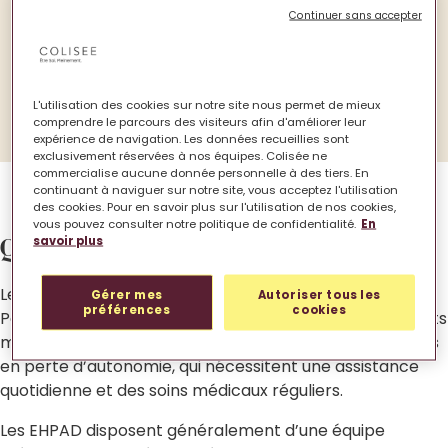
d’hébergements très différents, adaptés à des
Continuer sans accepter
besoins spécifiques.
Cet article vise à clarifier ces distinctions afin
d’aider les aînés et leurs proches aidants à faire
L'utilisation des cookies sur notre site nous permet de mieux
un choix éclairé.
comprendre le parcours des visiteurs afin d'améliorer leur
expérience de navigation. Les données recueillies sont
exclusivement réservées à nos équipes. Colisée ne
commercialise aucune donnée personnelle à des tiers. En
continuant à naviguer sur notre site, vous acceptez l'utilisation
des cookies. Pour en savoir plus sur l'utilisation de nos cookies,
vous pouvez consulter notre politique de confidentialité.
En
Qu’est-ce qu’un EHPAD ?
savoir plus
Les EHPAD, ou Établissement d’Hébergement pour
Gérer mes
Autoriser tous les
préférences
cookies
Personnes Âgées Dépendantes, sont des établissements
médicalisés conçus pour accueillir des personnes âgées
en perte d’autonomie, qui nécessitent une assistance
quotidienne et des soins médicaux réguliers.
Les EHPAD disposent généralement d’une équipe