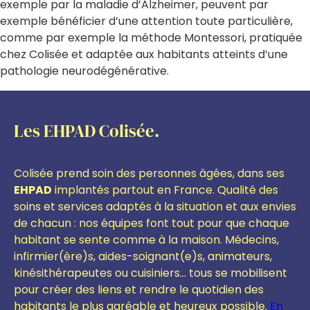
exemple par la maladie d’Alzheimer, peuvent par
exemple bénéficier d’une attention toute particulière,
comme par exemple la méthode Montessori, pratiquée
chez Colisée et adaptée aux habitants atteints d’une
pathologie neurodégénérative.
Les EHPAD Colisée.
Colisée prend soin des personnes âgées, dans ses
EHPAD
implantés partout en France. Qualité des
soins et services adaptés à la situation et aux envies
de chacun : nos équipes font tout pour que chaque
habitant se sente comme à la maison. Médecins,
infirmier(ère)s, aides-soignant(e)s, animateurs,
kinésithérapeutes ou cuisiniers… tous se mobilisent
pour créer des liens et rendre le quotidien des
habitants le plus agréable et heureux possible.
En