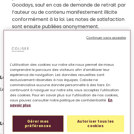
Goodays, sauf en cas de demande de retrait par
l’auteur ou de contenu manifestement illicite
conformément à la loi. Les notes de satisfaction
sont ensuite publiées anonymement.
Echanges
: les professionnels disposent d’un droit
Continuer sans accepter
de réponse, afin d’apporter des précisions ou
d’expliquer les actions mises en œuvre à
la suite d’un avis. Les réponses des professionnels
sont évaluées par le répondant.
L'utilisation des cookies sur notre site nous permet de mieux
comprendre le parcours des visiteurs afin d'améliorer leur
expérience de navigation. Les données recueillies sont
Les engagements des résidents et leurs proches
exclusivement réservées à nos équipes. Colisée ne
commercialise aucune donnée personnelle à des tiers. En
Les personnes qui déposent un avis s’engagent à :
continuant à naviguer sur notre site, vous acceptez l'utilisation
des cookies. Pour en savoir plus sur l'utilisation de nos cookies,
partager une expérience vécue personnellement,
vous pouvez consulter notre politique de confidentialité.
En
savoir plus
rédiger un avis utile, sincère et respectueux.
Gérer mes
Autoriser tous les
Les engagements des établissements
préférences
cookies