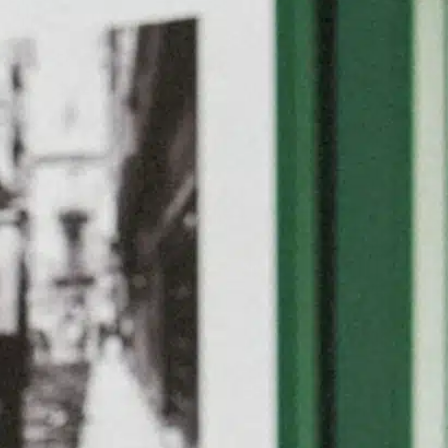
t conviviale. Chaque personne est connue
tes, avec une approche non
es habitudes de vie, ses goûts et ses
impliquant dans des activités quotidiennes
onc des troubles du comportement.