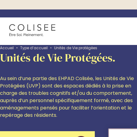
Accueil
•
Type d’accueil
•
Unités de Vie protégées
Unités de Vie Protégées.
Au sein d’une partie des EHPAD Colisée, les Unités de Vie
Protégées (UVP) sont des espaces dédiés à la prise en
charge des troubles cognitifs et/ou du comportement,
auprès d’un personnel spécifiquement formé, avec des
aménagements pensés pour faciliter l’orientation et le
repérage des résidents.