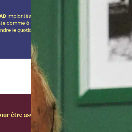
AD
implantés partout en France. Qualité des soins et serv
te comme à la maison. Médecins, infirmier(ère)s, aides-s
endre le quotidien des habitants le plus agréable et heure
our être assisté dans votre projet