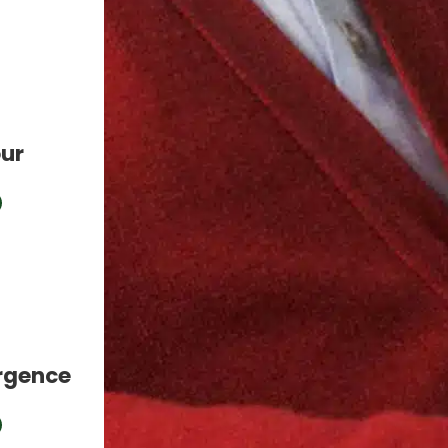
our
urgence