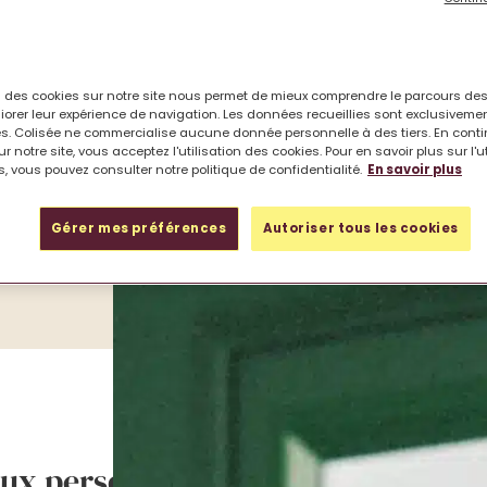
on des cookies sur notre site nous permet de mieux comprendre le parcours des
iorer leur expérience de navigation. Les données recueillies sont exclusiveme
s. Colisée ne commercialise aucune donnée personnelle à des tiers. En cont
r notre site, vous acceptez l'utilisation des cookies. Pour en savoir plus sur l'u
, vous pouvez consulter notre politique de confidentialité.
En savoir plus
stiquée chez un proche, il devient impératif de trouver
Gérer mes préférences
Autoriser tous les cookies
sible.
 aux personnes atteintes de troubles