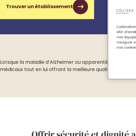
Trouver un établissement
L'utilisati
afin d'amél
nos équipe
naviguer su
nos cookies
Lorsque la maladie d’Alzheimer ou apparentée est diagno
médicaux tout en lui offrant la meilleure qualité de vie pos
Offrir sécurité et dignité