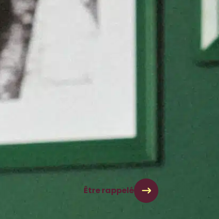
ices adaptés à la situation et aux envies de chacun :
oignant(e)s, animateurs, kinésithérapeutes ou
ux possible.
Être rappelé