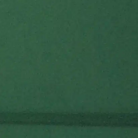
d’aides au financement,
voir
si je suis éligible