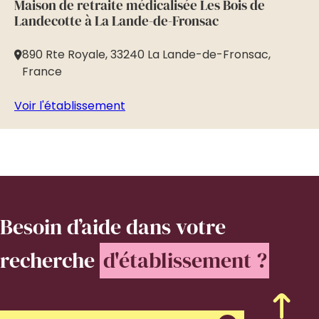
Maison de retraite médicalisée Les Bois de
Ré
Landecotte à La Lande-de-Fronsac
Da
890 Rte Royale, 33240 La Lande-de-Fronsac,
8
France
Vo
Voir l'établissement
Besoin d’aide
dans votre
recherche
d'établissement ?