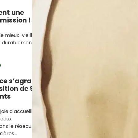
ent une
 mission !
e mieux-vieillir,
ir durablement
ce s’agrandit
sition de 9
nts
oie d’accueillir
veaux
ans le réseau
ssières…