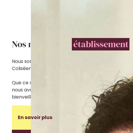
Nos métiers en
établissement
.
Nous sommes en recherche constante de nouveaux
Coliséenne et faire rayonner notre engagement.
Que ce soit dans le domaine des soins, de l’accomp
nous avons de nombreuses opportunités pour vous. 
bienveillance, la polyvalence et surtout la préservat
En savoir plus