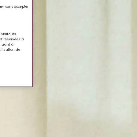
uer sans accepter
 visiteurs
nt réservées à
à nos côtés
inuant à
tilisation de
 soin”.
veaux défis et de nombreuses opportunités.
lien humain, au service des habitants et de
prise à mission
. Opportunités d’emploi,
os meilleurs représentants.