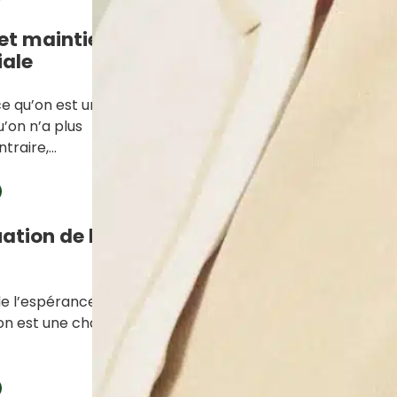
et maintien
iale
e qu’on est une
’on n’a plus
ntraire,…
uation de la
de l’espérance de
ion est une chance,