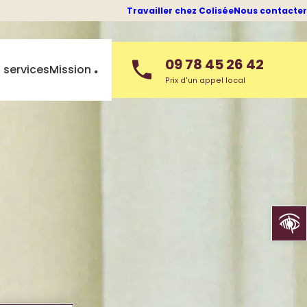
Travailler chez Colisée
Nous contacter
09 78 45 26 42
 services
Mission
Prix d'un appel local
Ouvrir la