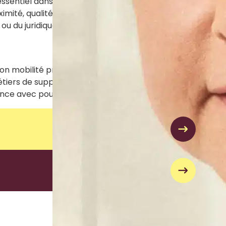
e essentiel dans l’accompagnement quotidien de nos
ximité, qualité ou encore commercial, en passant
 ou du juridique, venez découvrir la richesse de nos
n mobilité professionnelle, plan de carrière : les
tiers de support, du soin ou de confort, de
ance avec pour point commun la bienveillance.