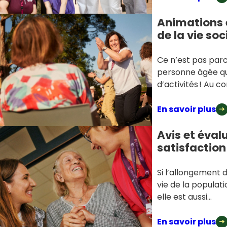
Animations 
de la vie soc
Ce n’est pas parc
personne âgée qu
d’activités ! Au co
En savoir plus
Avis et éval
satisfaction
Si l’allongement 
vie de la populat
elle est aussi…
En savoir plus