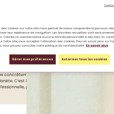
Contin
on des cookies sur notre site nous permet de mieux comprendre le parcours des
iorer leur expérience de navigation. Les données recueillies sont exclusiveme
ndir durablement la société 
s. Colisée ne commercialise aucune donnée personnelle à des tiers. En cont
r notre site, vous acceptez l'utilisation des cookies. Pour en savoir plus sur l'u
, vous pouvez consulter notre politique de confidentialité.
En savoir plus
s engageant pour le “prendre
Gérer mes préférences
Autoriser tous les cookies
a population est une chance, elle est aussi source de nou
ées concrètement dans le bien commun et centrées sur le 
lanète. C’est la raison de notre choix de devenir une
entre
ofessionnelle, plan de carrière : les collaborateurs sont n