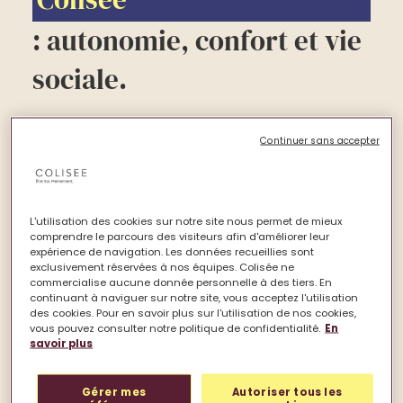
: autonomie, confort et vie
sociale.
Chaque
résidence senior
Colisée vous
Continuer sans accepter
propose des appartements individuels à
personnaliser selon vos goûts, avec une cuisine
équipée et une douche sécurisée dans la salle
de bains. Recevez vos proches quand vous le
L'utilisation des cookies sur notre site nous permet de mieux
comprendre le parcours des visiteurs afin d'améliorer leur
souhaitez, et venez accompagné de votre
expérience de navigation. Les données recueillies sont
animal de compagnie si vous en avez un.
exclusivement réservées à nos équipes. Colisée ne
commercialise aucune donnée personnelle à des tiers. En
Nos collaborateurs sont présents pour
continuant à naviguer sur notre site, vous acceptez l'utilisation
des cookies. Pour en savoir plus sur l'utilisation de nos cookies,
organiser des moments de vie et de partage
vous pouvez consulter notre politique de confidentialité.
En
afin de créer du lien social, de stimuler les
savoir plus
capacités physiques et mentales, mais aussi de
renforcer le bien-être. Culturelles, sportives,
Gérer mes
Autoriser tous les