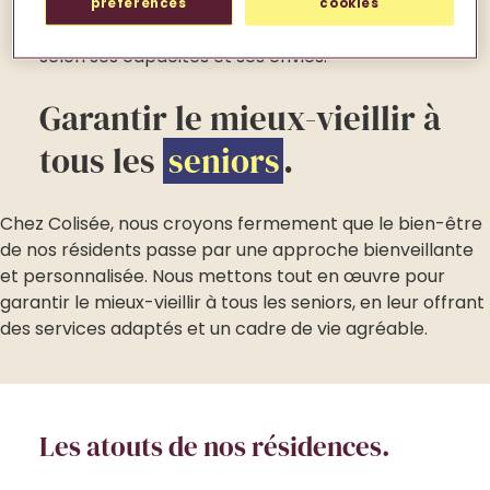
manuelles, intellectuelles : chaque personne
préférences
cookies
âgée est invitée à participer à nos activités,
selon ses capacités et ses envies.
Garantir le mieux-vieillir à
tous les
seniors
.
Chez Colisée, nous croyons fermement que le bien-être
de nos résidents passe par une approche bienveillante
et personnalisée. Nous mettons tout en œuvre pour
garantir le mieux-vieillir à tous les seniors, en leur offrant
des services adaptés et un cadre de vie agréable.
Les atouts de nos résidences.