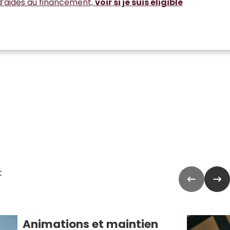
d’aides au financement,
voir si je suis éligible
t
Animations et maintien