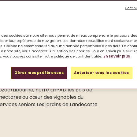
e
Contin
on des cookies sur notre site nous permet de mieux comprendre le parcours des
iorer leur expérience de navigation. Les données recueillies sont exclusiveme
s. Colisée ne commercialise aucune donnée personnelle à des tiers. En cont
r notre site, vous acceptez l'utilisation des cookies. Pour en savoir plus sur l'u
, vous pouvez consulter notre politique de confidentialité.
En savoir plus
Gérer mes préférences
Autoriser tous les cookies
bzac/Libourne, notre EHPAD les Bois de
 hectares au cœur des vignobles du
ervices seniors Les jardins de Landecotte.