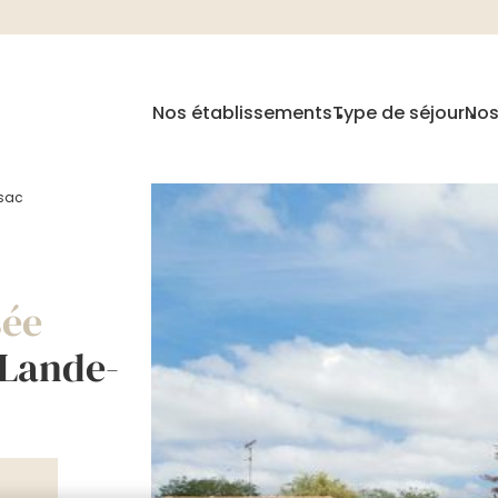
Nos établissements
Type de séjour
Nos
nsac
sée
 Lande-