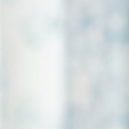
(Ehpad) ?
eilleures conditions de confort et de sécurité engendre
tions…), de soins (frais médicaux, équipements…) et de
uée au quotidien après 50 ans, notamment durant la
risques d’hypertension artérielle ou de maladies
’apparition de certains troubles comme le diabète ou
poids et l’obésité, ainsi que leurs conséquences.
s les tarifs en maison de retraite médicalisée :
ations
: hôtellerie et entretien, administration générale,
doivent être inscrites dans le contrat d’entrée en maison
e financé partiellement par des aides sociales à