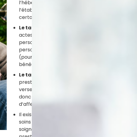
l’hébergement ou au logement. Le prix du foncier, 
l’établissement expliquent les différences de tarif
certains services facultatifs comme la blanchisser
Le tarif relatif au niveau d’autonomie
recouvr
actes au quotidien (aide à la toilette, au repas, à
personne prise en charge est calculée à partir 
personne âgée à effectuer les gestes du quotidie
(pour les personnes les plus autonomes). Sur ce 
bénéficier de l’allocation personnalisée d’auton
Le tarif
soins
intègre la totalité des dépenses de
prestations médicales et paramédicales. Ces dép
verse directement les sommes dues à la résidence
donc que le ticket modérateur, qui correspond à l
d’affection de longue durée (ALD).
Il existe deux types de tarifs de soins : partiel o
soins dans l’établissement. Dans le premier cas, 
soignants, le temps de médecin coordonnateur ain
prestations sont remboursées comme des soins de