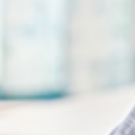
 hôtelier.
 chambre (individuelle ou double) et des locaux collectifs
ains comprenant a minima un lavabo, une douche et des
lectricité, eau, gaz, éclairage, chauffage) utilisés dans la
la maison ;
out équipement indissociablement lié au cadre bâti de la