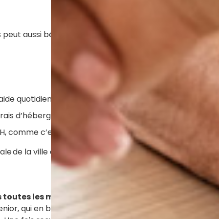
peut aussi bénéficier de l
’aide sociale à l’hébergemen
ide quotidienne ;
frais d’hébergement de la maison médicalisée ;
SH, comme c’est le cas pour 28 établissements Colisée.
 de la ville concernée ou à la mairie sera ensuite adres
s toutes les maisons médicalisées
. Ils permettent aux
nior, qui en bénéficiera sans démarche à effectuer puisque