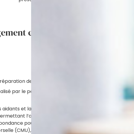
rgement en maison médicalisée.
Prestations d’accueil
mise à disposition de la
;
réparation de l’entrée ;
accès à une salle de b
éalisé par le personnel de
toilettes ;
fourniture des fluides (é
s aidants et la personne de
chambre et le reste de 
 permettant l’accès aux
mise à disposition de t
spondance pour les
maison médicalisée ;
erselle (CMU), la Couverture