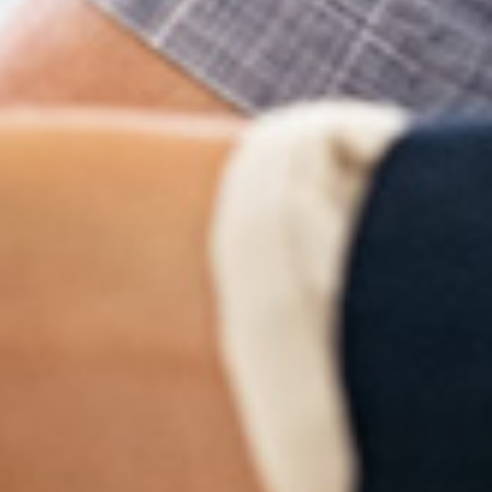
 ?
s à
 d’animation et
ment et de la
ntionné,
un formulaire
u régime de