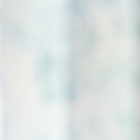
très différent d’une région à l’autre, ou le standing de
. À ce tarif d’hébergement, il faudra ajouter le prix de
ie, le coiffeur…
e les prestations d’assistance à l’accomplissement des
 la levée, à l’habillement…). Ce degré d’autonomie de la
de
la grille AGGIR
. Il mesure le niveau de capacité de la
n avec des degrés de 1 (pour les plus dépendants) à 6
critère, la personne accueillie peut éventuellement
omie (APA).
 fonctionnement de l’établissement relatif aux soins :
enses sont prises en charge par l’Assurance maladie qui
. La personne accueillie en maison de retraite ne règle
a part de frais qui reste à sa charge, sauf en cas
u global. Ils dépendent du niveau d’intégration des dépenses
à part les charges de personnels infirmiers et aides-
si qu’une partie du matériel médical, les autres
 ville.