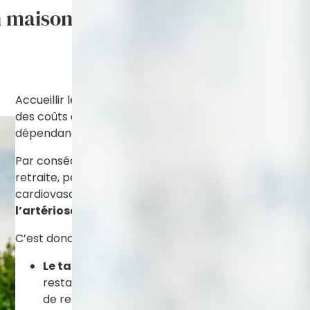
n maison de retraite médicalisée 
Accueillir les personnes âgées dépendantes dans les m
des coûts d’hébergement (hôtellerie, entretien, anima
dépendance (assistance quotidienne).
Par conséquent, une activité physique adaptée pratiq
retraite, permet à une personne âgée de diminuer les 
cardiovasculaires.
Pratiquer du sport limite aussi l
l’artériosclérose.
Cela contribue aussi à éviter le sur
C’est donc à partir de ces trois variables que sont fixé
Le tarif
hébergement
comprend plusieurs prest
restauration, animations. Toutes ces prestations 
de retraite. À la charge de l’habitant, il peut êtr