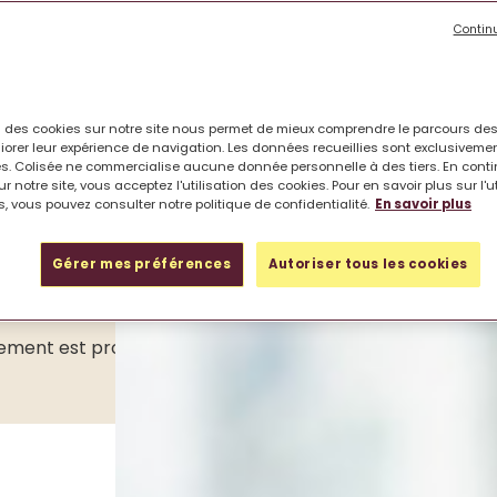
Contin
on des cookies sur notre site nous permet de mieux comprendre le parcours des
iorer leur expérience de navigation. Les données recueillies sont exclusiveme
s. Colisée ne commercialise aucune donnée personnelle à des tiers. En cont
, c’est s’installer dans une nouvelle vie, un chez-soi où
r notre site, vous acceptez l'utilisation des cookies. Pour en savoir plus sur l'u
ela représente un coût important, réparti entre les frai
, vous pouvez consulter notre politique de confidentialité.
En savoir plus
cifiques à l’hébergement en maison médicalisée exis
Gérer mes préférences
Autoriser tous les cookies
t comme pour sa famille et lui permettre de bénéficier de 
ment est proposé par les équipes pour la partie administ