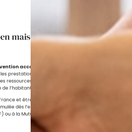
en maison de retraite médicalisée
ention accordée pour aider à supporter les coûts lié
es prestations d’hôtellerie, de restauration, d’entretien,
es ressources de la personne âgée, du coût de l’héberge
ge de l’habitant le ticket modérateur pour les GIR 5/6.
 en France et être résident d’un foyer d’hébergement conve
mulée dès l’entrée dans l’établissement concerné avec 
F) ou à la Mutualité Sociale Agricole (MSA) en fonction d