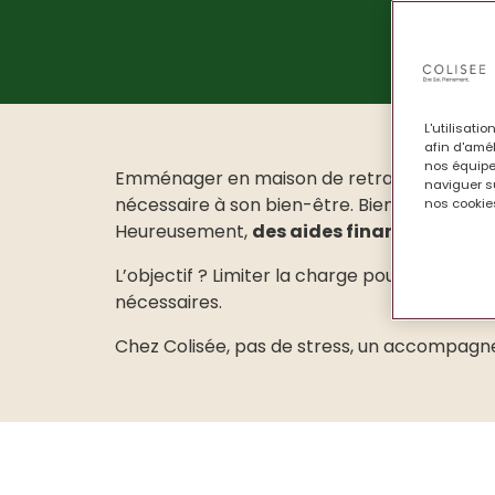
L'utilisati
afin d'amél
nos équipe
Emménager en maison de retraite médicalisée
naviguer su
nécessaire à son bien-être. Bien entendu, c
nos cookies
Heureusement,
des aides financières spé
L’objectif ? Limiter la charge pour l’habitan
nécessaires.
Chez Colisée, pas de stress, un accompagne