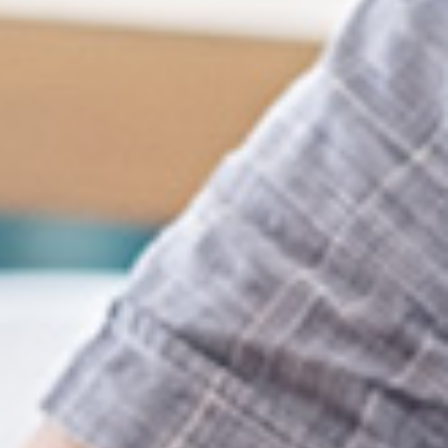
des chambres, pendant et à l’issue du séjour ;
des parties communes et des locaux collectifs ;
ts, des installations techniques et des espaces verts ;
connectiques nécessaires pour recevoir la télévision et
dans la chambre ;
ommunication, y compris Internet, dans les chambres et
e l’établissement.
chissage.
ge de toilette, du linge relatif à l’entretien et à l’usage du
 ainsi que, le cas échéant, leur renouvellement et leur