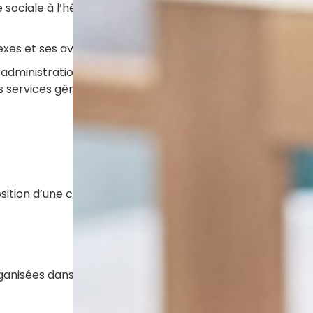
e sociale à l’hébergement et
entretien et nettoyage 
entretien et nettoyage 
nexes et ses avenants ;
maintenance des bâtimen
’administration générale
mise à disposition des 
es services gérés en
installer le téléphone 
accès aux moyens de c
les espaces communs d
Prestations de blan
sition d’une collation
fourniture et pose du lin
lit et du linge de table
entretien.
rganisées dans l’enceinte de