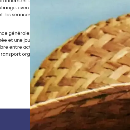
vironnement encadré et stimulant, auprès d’une équipe plur
d’échange, avec une grande variété d’activités thérapeuti
et les séances de gymnastique douce sont particulièreme
e généralement à 9h et se termine à 17h, du lundi au vendr
ée et une journée complète, selon leurs besoins et leurs 
bre entre activités stimulantes, moments de détente et re
 transport organisé.