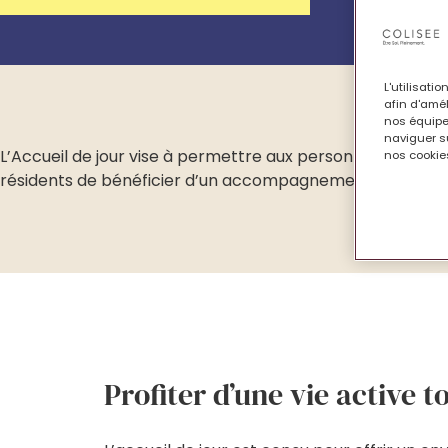
L'utilisati
afin d'amél
nos équipe
naviguer su
L’Accueil de jour vise à permettre aux personnes âgées e
nos cookies
résidents de bénéficier d’un accompagnement personnali
Profiter d’une vie active 