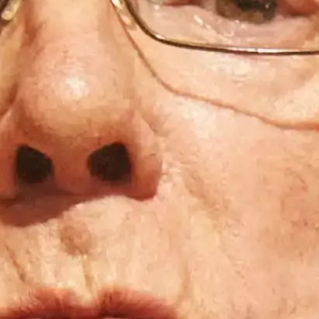
d’aides au financement,
voir
si je suis éligible