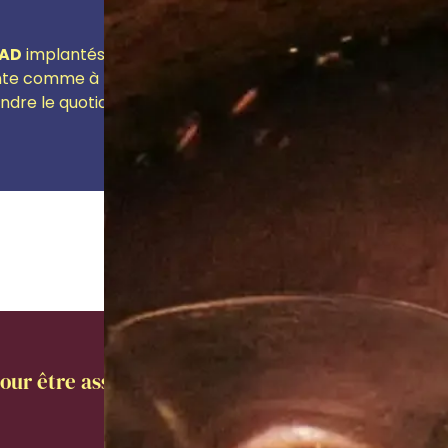
AD
implantés partout en France. Qualité des soins et serv
te comme à la maison. Médecins, infirmier(ère)s, aides-s
endre le quotidien des habitants le plus agréable et heure
our être assisté dans votre projet