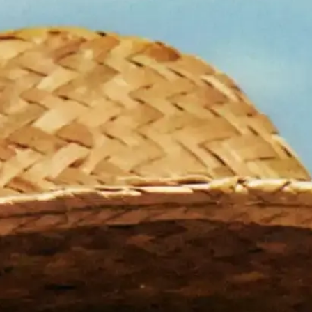
idisciplinaire qualifiée. Il permet aux
ques et d’animations adaptées aux envies de
nt appréciés pour leur capacité à stimuler
edi. La flexibilité de l’accueil permet aux
disponibilités. Chaque journée est
pas conviviaux. Pour faciliter l’accès à nos