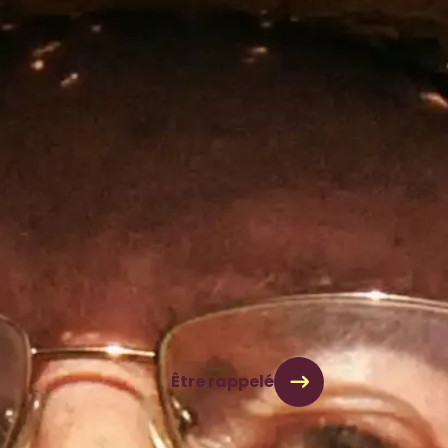
ices adaptés à la situation et aux envies de chacun :
oignant(e)s, animateurs, kinésithérapeutes ou
ux possible.
Être rappelé