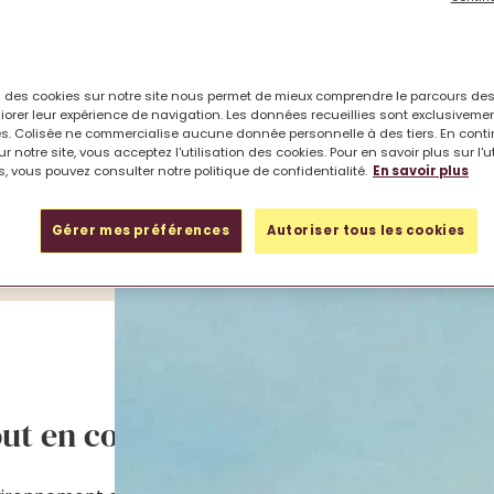
on des cookies sur notre site nous permet de mieux comprendre le parcours des
iorer leur expérience de navigation. Les données recueillies sont exclusiveme
s. Colisée ne commercialise aucune donnée personnelle à des tiers. En cont
r notre site, vous acceptez l'utilisation des cookies. Pour en savoir plus sur l'u
n perte d’autonomie de rester le plus longtemps possible 
, vous pouvez consulter notre politique de confidentialité.
En savoir plus
sé, et également de soulager les aidants en leur ménage
Gérer mes préférences
Autoriser tous les cookies
tout en continuant à vivre à domicil