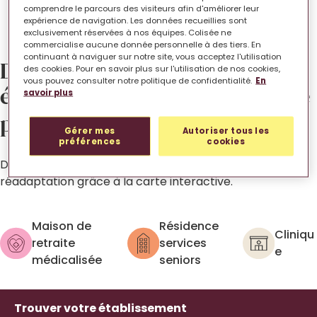
comprendre le parcours des visiteurs afin d'améliorer leur
expérience de navigation. Les données recueillies sont
exclusivement réservées à nos équipes. Colisée ne
commercialise aucune donnée personnelle à des tiers. En
continuant à naviguer sur notre site, vous acceptez l'utilisation
Découvrez la liste des
des cookies. Pour en savoir plus sur l'utilisation de nos cookies,
vous pouvez consulter notre politique de confidentialité.
En
établissements de santé Colisée
savoir plus
partout
en France
.
Gérer mes
Autoriser tous les
préférences
cookies
Découvrez toutes nos cliniques de soins et de
réadaptation grâce à la carte interactive.
Maison de
Résidence
Cliniqu
retraite
services
e
médicalisée
seniors
Trouver votre établissement