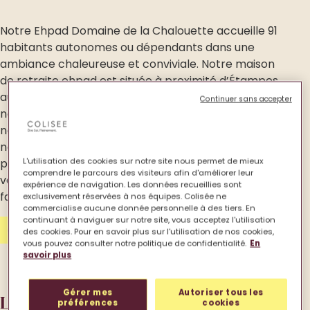
Notre Ehpad Domaine de la Chalouette accueille 91
habitants autonomes ou dépendants dans une
ambiance chaleureuse et conviviale. Notre maison
de retraite ehpad est située à proximité d’Étampes
au cœur d’un domaine boisé. Nous accompagnons
Continuer sans accepter
nos habitants dans un nouveau projet de vie que
nous construisons avec eux. Pour leur bien-être,
nous sommes à l’écoute de leurs besoins et leur
L'utilisation des cookies sur notre site nous permet de mieux
proposons de nombreuses animations. Nous
comprendre le parcours des visiteurs afin d'améliorer leur
veillons à échanger avec les proches et les
expérience de navigation. Les données recueillies sont
familles sur l’accueil qui vous convient.
exclusivement réservées à nos équipes. Colisée ne
commercialise aucune donnée personnelle à des tiers. En
continuant à naviguer sur notre site, vous acceptez l'utilisation
Contactez-nous
des cookies. Pour en savoir plus sur l'utilisation de nos cookies,
vous pouvez consulter notre politique de confidentialité.
En
savoir plus
Gérer mes
Autoriser tous les
Les types d’accueil.
préférences
cookies