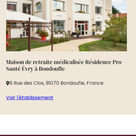
Maison de retraite médicalisée Résidence Pro
Ma
Santé Évry à Bondoufle
Be
6 Rue des Clos, 91070 Bondoufle, France
4
Voir l'établissement
Vo