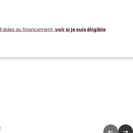
d’aides au financement,
voir si je suis éligible
t