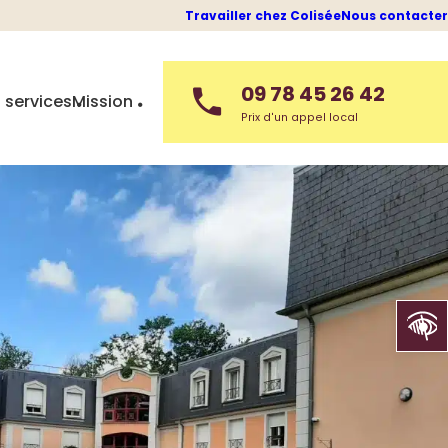
Travailler chez Colisée
Nous contacter
09 78 45 26 42
 services
Mission
Prix d'un appel local
Ouvrir la