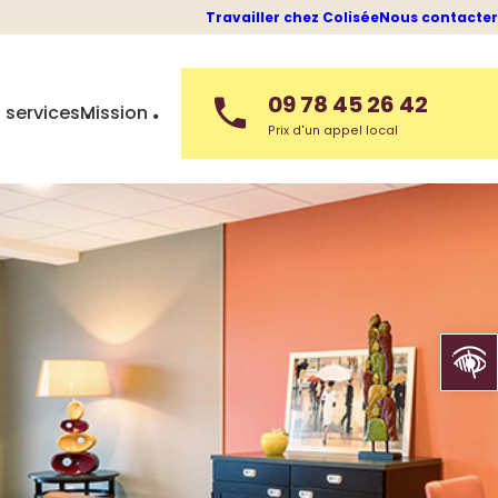
Travailler chez Colisée
Nous contacter
09 78 45 26 42
 services
Mission
Prix d'un appel local
Ouvrir la