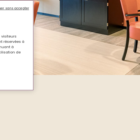
uer sans accepter
 visiteurs
nt réservées à
inuant à
tilisation de