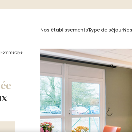
Nos établissements
Type de séjour
Nos
a-Pommeraye
sée
ux