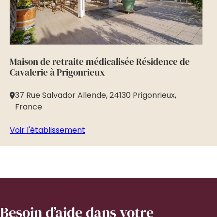
Maison de retraite médicalisée Résidence de
Ma
Cavalerie à Prigonrieux
Ch
37 Rue Salvador Allende, 24130 Prigonrieux,
2
France
H
Voir l'établissement
Vo
Besoin d’aide
dans votre