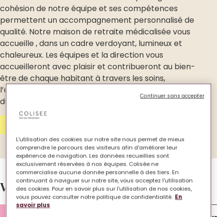
cohésion de notre équipe et ses compétences
permettent un accompagnement personnalisé de
qualité. Notre maison de retraite médicalisée vous
accueille , dans un cadre verdoyant, lumineux et
chaleureux. Les équipes et la direction vous
accueilleront avec plaisir et contribueront au bien-
être de chaque habitant à travers les soins,
l’accompagnement de la vie sociale, les activités
Continuer sans accepter
du quotidien et les animations.
Contactez-nous
L'utilisation des cookies sur notre site nous permet de mieux
comprendre le parcours des visiteurs afin d'améliorer leur
expérience de navigation. Les données recueillies sont
exclusivement réservées à nos équipes. Colisée ne
commercialise aucune donnée personnelle à des tiers. En
continuant à naviguer sur notre site, vous acceptez l'utilisation
Votre EHPAD en images.
des cookies. Pour en savoir plus sur l'utilisation de nos cookies,
vous pouvez consulter notre politique de confidentialité.
En
savoir plus