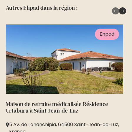
Autres Ehpad dans la région :
Ehpad
Maison de retraite médicalisée Résidence
Ma
Urtaburu à Saint-Jean-de-Luz
Je
5 Av. de Lahanchipia, 64500 Saint-Jean-de-Luz,
2
France