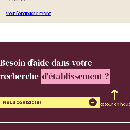
Vo
Voir l'établissement
Besoin d’aide
dans votre
recherche
d'établissement ?
Nous contacter
Retour en haut