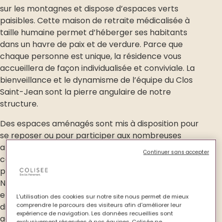
sur les montagnes et dispose d’espaces verts
paisibles. Cette maison de retraite médicalisée à
taille humaine permet d’héberger ses habitants
dans un havre de paix et de verdure. Parce que
chaque personne est unique, la résidence vous
accueillera de façon individualisée et conviviale. La
bienveillance et le dynamisme de l’équipe du Clos
Saint-Jean sont la pierre angulaire de notre
structure.
Des espaces aménagés sont mis à disposition pour
se reposer ou pour participer aux nombreuses
animations proposées. Dans la mesure de vos
Continuer sans accepter
capacités, vous profiterez des sorties proposées
par notre dynamique équipe d’animation sociale.
Notre démarche tiendra compte de vos souhaits
et de vos attentes. Tout sera mis à votre
L'utilisation des cookies sur notre site nous permet de mieux
comprendre le parcours des visiteurs afin d'améliorer leur
disposition pour que votre séjour soit le plus
expérience de navigation. Les données recueillies sont
agréable possible. Nous serons heureux de vous
exclusivement réservées à nos équipes. Colisée ne