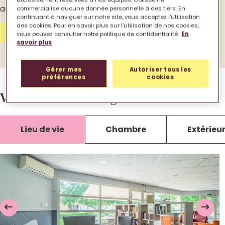
accueillir au sein de cette atmosphère familiale.
commercialise aucune donnée personnelle à des tiers. En
continuant à naviguer sur notre site, vous acceptez l'utilisation
des cookies. Pour en savoir plus sur l'utilisation de nos cookies,
Contactez-nous
vous pouvez consulter notre politique de confidentialité.
En
savoir plus
Gérer mes
Autoriser tous les
préférences
cookies
Votre EHPAD en images.
Lieu de vie
Chambre
Extérieu