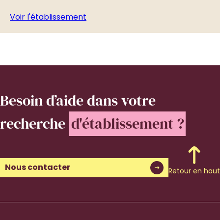
Voir l'établissement
Vo
Besoin d’aide
dans votre
recherche
d'établissement ?
Nous contacter
Retour en haut