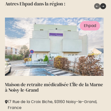
Autres Ehpad dans la région :
Ehpad
Maison de retraite médicalisée L'Île de la Marne
Ma
à Noisy-le-Grand
l'
17 Rue de la Croix Biche, 93160 Noisy-le-Grand,
6
France
M