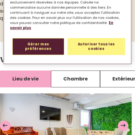
exclusivement réservées à nos équipes. Colisée ne
de nos animations, de notre restauration, de nos
commercialise aucune donnée personnelle à des tiers. En
soins mais aussi par toutes les petites attentions
continuant à naviguer sur notre site, vous acceptez l'utilisation
quotidiennes qui font le bonheur de tous.
des cookies. Pour en savoir plus sur l'utilisation de nos cookies,
vous pouvez consulter notre politique de confidentialité.
En
savoir plus
Gérer mes
Autoriser tous les
préférences
cookies
Votre EHPAD en images.
Lieu de vie
Chambre
Extérieu