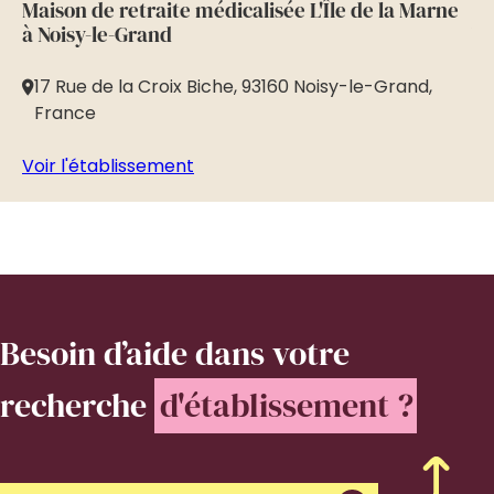
Maison de retraite médicalisée L'Île de la Marne
Ma
à Noisy-le-Grand
Va
17 Rue de la Croix Biche, 93160 Noisy-le-Grand,
5
France
M
Voir l'établissement
Vo
Besoin d’aide
dans votre
recherche
d'établissement ?