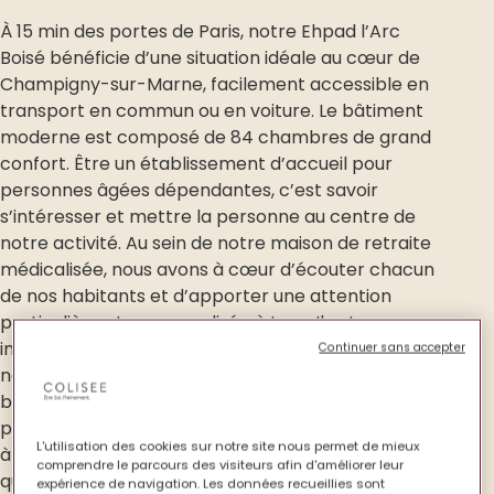
À 15 min des portes de Paris, notre Ehpad l’Arc
Boisé bénéficie d’une situation idéale au cœur de
Champigny-sur-Marne, facilement accessible en
transport en commun ou en voiture. Le bâtiment
moderne est composé de 84 chambres de grand
confort. Être un établissement d’accueil pour
personnes âgées dépendantes, c’est savoir
s’intéresser et mettre la personne au centre de
notre activité. Au sein de notre maison de retraite
médicalisée, nous avons à cœur d’écouter chacun
de nos habitants et d’apporter une attention
particulière et personnalisée à tous. Il est
important que cette personnalisation soit la clé de
Continuer sans accepter
notre accompagnement pour que nos
bénéficiaires se sentent au mieux. Notre équipe
pluridisciplinaire œuvre chaque jour pour répondre
L'utilisation des cookies sur notre site nous permet de mieux
à toutes les attentes et améliorer le confort et la
comprendre le parcours des visiteurs afin d'améliorer leur
qualité de vie des seniors. Cela passe par la qualité
expérience de navigation. Les données recueillies sont