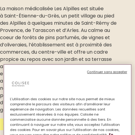
La maison médicalisée Les Alpilles est située
à Saint-Étienne-du-Grès, un petit village au pied
des Alpilles à quelques minutes de Saint-Rémy de
Provence, de Tarascon et d’Arles. Au calme au
coeur de forêts de pins parfumés, de vignes et
d’oliveraies, l’établissement est à proximité des
commerces, du centre-ville et offre un cadre
propice au repos avec son jardin et sa terrasse
aménagée. Nous accueillons 84 habitants dont 28
Continuer sans accepter
en unité protégée. N’hésitez pas à nous contacter
afin de convenir d’un rendez-vous. Lors de la visite,
nous vous informerons sur les prestations
proposées, notamment le programme
L'utilisation des cookies sur notre site nous permet de mieux
d’animation diversifié : gymnastique douce, chi
comprendre le parcours des visiteurs afin d'améliorer leur
gong, escrime, atelier mémoire, cinéma !
expérience de navigation. Les données recueillies sont
exclusivement réservées à nos équipes. Colisée ne
commercialise aucune donnée personnelle à des tiers. En
Contactez-nous
continuant à naviguer sur notre site, vous acceptez l'utilisation
des cookies. Pour en savoir plus sur l'utilisation de nos cookies,
vous pouvez consulter notre politique de confidentialité.
En