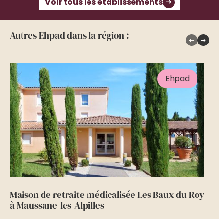
Voir tous les établissements
Autres Ehpad dans la région :
Ehpad
Maison de retraite médicalisée Les Baux du Roy
Ma
à Maussane-les-Alpilles
Ba