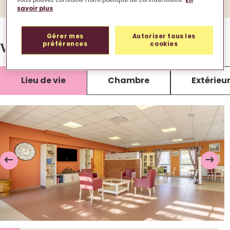
savoir plus
Gérer mes
Autoriser tous les
Votre EHPAD en images.
préférences
cookies
Lieu de vie
Chambre
Extérieu