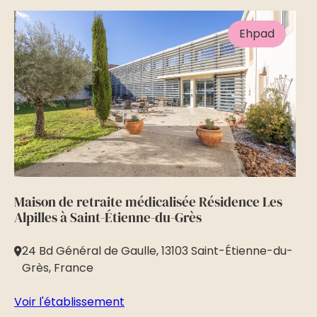
Ehpad
Maison de retraite médicalisée Résidence Les
Ma
Alpilles à Saint-Étienne-du-Grès
Ba
24 Bd Général de Gaulle, 13103 Saint-Étienne-du-
5
Grès, France
Vo
Voir l'établissement