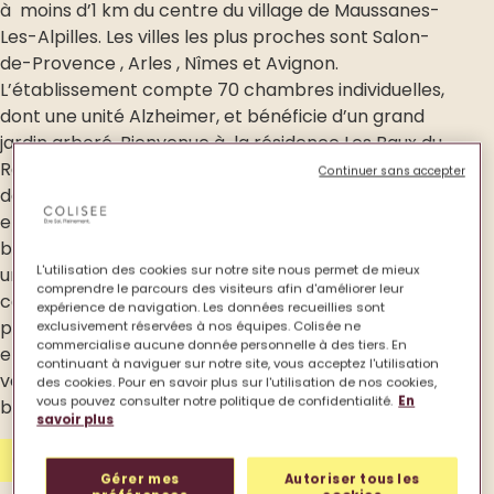
à moins d’1 km du centre du village de Maussanes-
Les-Alpilles. Les villes les plus proches sont Salon-
de-Provence , Arles , Nîmes et Avignon.
L’établissement compte 70 chambres individuelles,
dont une unité Alzheimer, et bénéficie d’un grand
jardin arboré. Bienvenue à la résidence Les Baux du
Roy, véritable lieu de vie de nos aînés. Notre vision
Continuer sans accepter
de l’accueil des personnes âgées s’appuie sur un
engagement de toute l’équipe pour assurer le
bien-être au quotidien de nos habitants, grâce à
L'utilisation des cookies sur notre site nous permet de mieux
un accompagnement personnalisé. La réussite
comprendre le parcours des visiteurs afin d'améliorer leur
collective de notre travail est atteinte lorsque les
expérience de navigation. Les données recueillies sont
personnes âgées ont le sentiment d’être chez
exclusivement réservées à nos équipes. Colisée ne
commercialise aucune donnée personnelle à des tiers. En
elles. En collaboration avec les familles, nous
continuant à naviguer sur notre site, vous acceptez l'utilisation
veillons à améliorer le quotidien de chacun, pour le
des cookies. Pour en savoir plus sur l'utilisation de nos cookies,
vous pouvez consulter notre politique de confidentialité.
En
bonheur de tous.
savoir plus
Contactez-nous
Gérer mes
Autoriser tous les