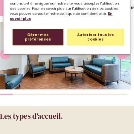
continuant à naviguer sur notre site, vous acceptez l'utilisation
Lieu de vie
Chambre
Extérieu
des cookies. Pour en savoir plus sur l'utilisation de nos cookies,
vous pouvez consulter notre politique de confidentialité.
En
savoir plus
Gérer mes
Autoriser tous les
préférences
cookies
Les types d’accueil.