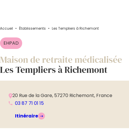
Accueil
•
Établissements
•
Les Templiers à Richemont
EHPAD
Maison de retraite médicalisée
Les Templiers à Richemont
20 Rue de la Gare, 57270 Richemont, France
03 87 71 01 15
Itinéraire