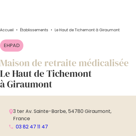
Accueil
•
Établissements
•
Le Haut de Tichemont à Giraumont
EHPAD
Maison de retraite médicalisée
Le Haut de Tichemont
à Giraumont
3 ter Av. Sainte-Barbe, 54780 Giraumont,
France
03 82 47 11 47