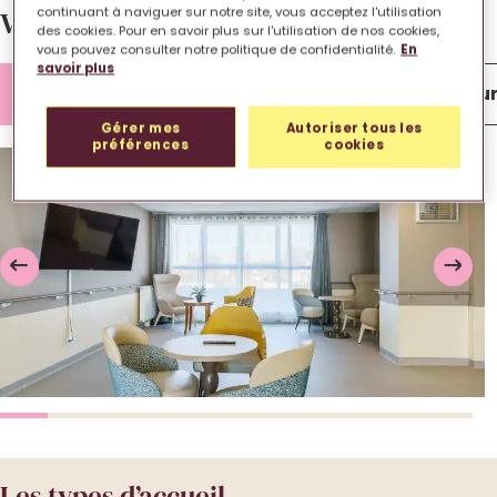
continuant à naviguer sur notre site, vous acceptez l'utilisation
Votre EHPAD en images.
des cookies. Pour en savoir plus sur l'utilisation de nos cookies,
vous pouvez consulter notre politique de confidentialité.
En
savoir plus
Lieu de vie
Chambre
Extérieu
Gérer mes
Autoriser tous les
préférences
cookies
Les types d’accueil.