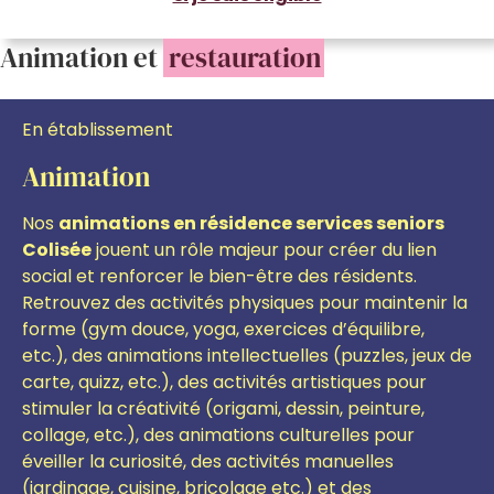
Animation et
restauration
En établissement
Animation
Nos
animations en résidence services seniors
Colisée
jouent un rôle majeur pour créer du lien
social et renforcer le bien-être des résidents.
Retrouvez des activités physiques pour maintenir la
forme (gym douce, yoga, exercices d’équilibre,
etc.), des animations intellectuelles (puzzles, jeux de
carte, quizz, etc.), des activités artistiques pour
stimuler la créativité (origami, dessin, peinture,
collage, etc.), des animations culturelles pour
éveiller la curiosité, des activités manuelles
(jardinage, cuisine, bricolage etc.)
et des