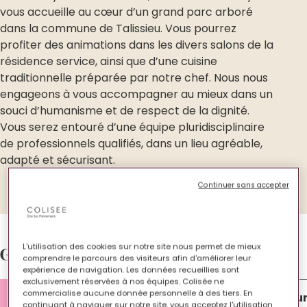
vous accueille au cœur d’un grand parc arboré
dans la commune de Talissieu. Vous pourrez
profiter des animations dans les divers salons de la
résidence service, ainsi que d’une cuisine
traditionnelle préparée par notre chef. Nous nous
engageons à vous accompagner au mieux dans un
souci d’humanisme et de respect de la dignité.
Vous serez entouré d’une équipe pluridisciplinaire
de professionnels qualifiés, dans un lieu agréable,
adapté et sécurisant.
Continuer sans accepter
L'utilisation des cookies sur notre site nous permet de mieux
Galerie d’images.
comprendre le parcours des visiteurs afin d'améliorer leur
expérience de navigation. Les données recueillies sont
exclusivement réservées à nos équipes. Colisée ne
commercialise aucune donnée personnelle à des tiers. En
Lieu de vie
Chambre
Extérieu
continuant à naviguer sur notre site, vous acceptez l'utilisation