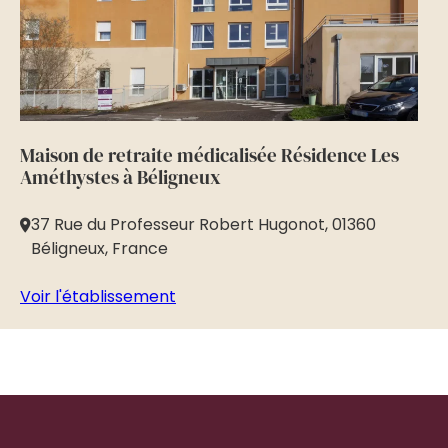
Maison de retraite médicalisée Résidence Les
Ma
Améthystes à Béligneux
Gé
37 Rue du Professeur Robert Hugonot, 01360
8
Béligneux, France
Vo
Voir l'établissement