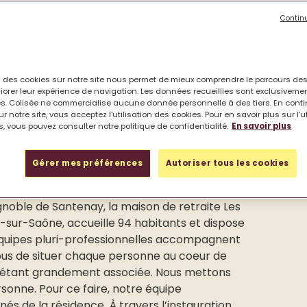
Contin
on des cookies sur notre site nous permet de mieux comprendre le parcours des
iorer leur expérience de navigation. Les données recueillies sont exclusiveme
s. Colisée ne commercialise aucune donnée personnelle à des tiers. En cont
r notre site, vous acceptez l'utilisation des cookies. Pour en savoir plus sur l'u
, vous pouvez consulter notre politique de confidentialité.
En savoir plus
Gérer mes préférences
Autoriser tous les cookies
gnoble de Santenay, la maison de retraite Les
sur-Saône, accueille 94 habitants et dispose
 équipes pluri-professionnelles accompagnent
 nous de situer chaque personne au coeur de
y étant grandement associée. Nous mettons
onne. Pour ce faire, notre équipe
s de la résidence. À travers l’instauration