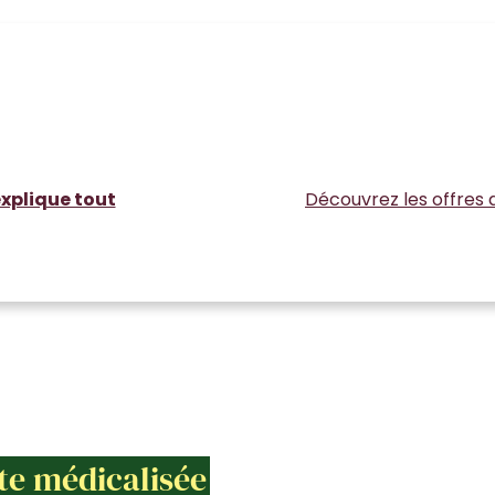
xplique tout
Découvrez les offres 
te médicalisée