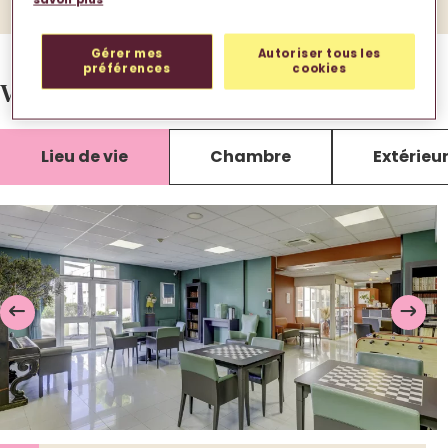
Gérer mes
Autoriser tous les
préférences
cookies
Votre EHPAD en images.
Lieu de vie
Chambre
Extérieu