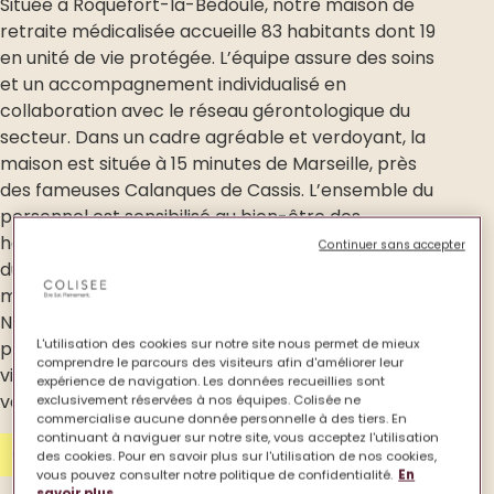
Située à Roquefort-la-Bédoule, notre maison de
retraite médicalisée accueille 83 habitants dont 19
en unité de vie protégée. L’équipe assure des soins
et un accompagnement individualisé en
collaboration avec le réseau gérontologique du
secteur. Dans un cadre agréable et verdoyant, la
maison est située à 15 minutes de Marseille, près
des fameuses Calanques de Cassis. L’ensemble du
personnel est sensibilisé au bien-être des
habitants, aux besoins et attentes dans le respect
Continuer sans accepter
du choix de vie et des croyances, afin d’élaborer au
mieux le Projet d’Accompagnement Personnalisé.
Notre Ehpad Résidence d’Azur propose des
L'utilisation des cookies sur notre site nous permet de mieux
prestations assurant la sécurité, mais surtout une
comprendre le parcours des visiteurs afin d'améliorer leur
vie sociale rythmée par des activités diverses et
expérience de navigation. Les données recueillies sont
variées permettant le maintien du lien social.
exclusivement réservées à nos équipes. Colisée ne
commercialise aucune donnée personnelle à des tiers. En
continuant à naviguer sur notre site, vous acceptez l'utilisation
Contactez-nous
des cookies. Pour en savoir plus sur l'utilisation de nos cookies,
vous pouvez consulter notre politique de confidentialité.
En
savoir plus