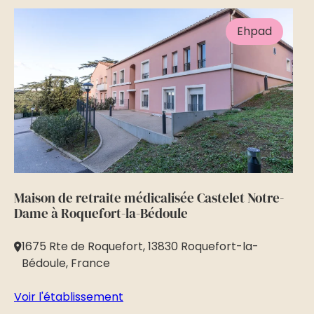
Ehpad
Maison de retraite médicalisée Castelet Notre-
Ma
Dame à Roquefort-la-Bédoule
à 
1675 Rte de Roquefort, 13830 Roquefort-la-
2
Bédoule, France
Vo
Voir l'établissement