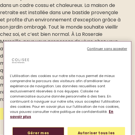
dans un cadre cossu et chaleureux. La maison de
retraite est installée dans une bastide provençale
et profite d’un environnement d’exception grâce à
son jardin ombragé. Tout le monde souhaite vieillir
chez soi, et c’est bien normal. À La Roseraie
Marseille, nous vous proposons de vivre chez vous,
avec l’aide dont vous avez besoin et les services
Continuer sans accepter
dont vous avez envie. Vous découvrirez dans la
maison une ambiance de vie animée et conviviale
qui laisse aussi une large place à la vie privée.
L'utilisation des cookies sur notre site nous permet de mieux
Grâce à un accompagnement et des soins
comprendre le parcours des visiteurs afin d'améliorer leur
médicaux individualisés, nous apporterons des
expérience de navigation. Les données recueillies sont
réponses à vos attentes dans un environnement
exclusivement réservées à nos équipes. Colisée ne
commercialise aucune donnée personnelle à des tiers. En
rassurant et sécurisé.
continuant à naviguer sur notre site, vous acceptez l'utilisation
des cookies. Pour en savoir plus sur l'utilisation de nos cookies,
vous pouvez consulter notre politique de confidentialité.
En
Contactez-nous
savoir plus
Gérer mes
Autoriser tous les