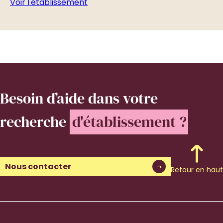
Voir l'établissement
Vo
Besoin d’aide
dans votre
recherche
d'établissement ?
Nous contacter
Retour en haut