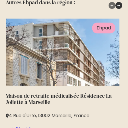
Autres Ehpad dans la région :
Ehpad
Maison de retraite médicalisée Résidence La
Ma
Joliette à Marseille
Da
4 Rue d'Urfé, 13002 Marseille, France
4