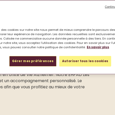
Contin
on des cookies sur notre site nous permet de mieux comprendre le parcours des
iorer leur expérience de navigation. Les données recueillies sont exclusiveme
s. Colisée ne commercialise aucune donnée personnelle à des tiers. En cont
r notre site, vous acceptez l'utilisation des cookies. Pour en savoir plus sur l'u
, vous pouvez consulter notre politique de confidentialité.
En savoir plus
Gérer mes préférences
Autoriser tous les cookies
ée à Lorette, entre Lyon et Saint-Etienne,
 11 en Unité de Vie Alzheimer. Notre EHPAD Les
té et un accompagnement personnalisé. Le
s afin que vous profitiez au mieux de votre