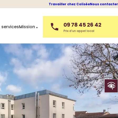
Travailler chez Colisée
Nous contacter
09 78 45 26 42
 services
Mission
Prix d'un appel local
Ouvrir la