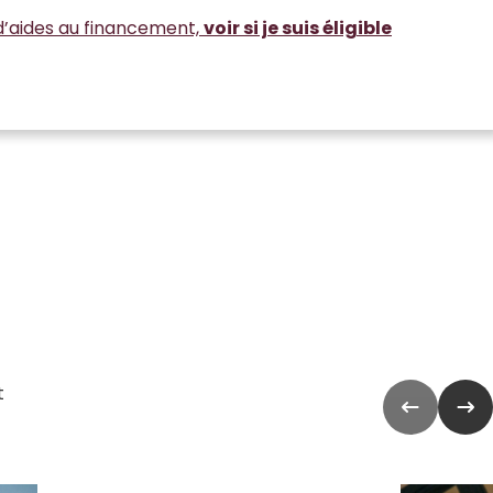
d’aides au financement,
voir si je suis éligible
t