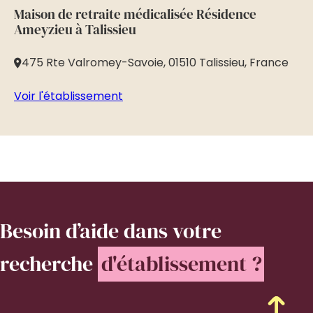
Maison de retraite médicalisée Résidence
Ma
Ameyzieu à Talissieu
Gé
475 Rte Valromey-Savoie, 01510 Talissieu, France
8
Voir l'établissement
Vo
Besoin d’aide
dans votre
recherche
d'établissement ?