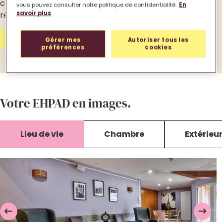
contribuent au bien-être et au confort des
vous pouvez consulter notre politique de confidentialité.
En
savoir plus
résidents.
Contactez-nous
Gérer mes
Autoriser tous les
préférences
cookies
Votre EHPAD en images.
Lieu de vie
Chambre
Extérieu