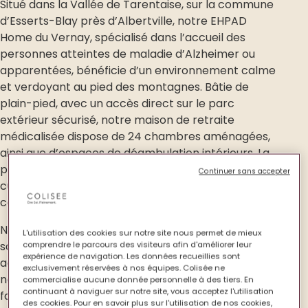
Situé dans la Vallée de Tarentaise, sur la commune
d’Esserts-Blay près d’Albertville, notre EHPAD
Home du Vernay, spécialisé dans l’accueil des
personnes atteintes de maladie d’Alzheimer ou
apparentées, bénéficie d’un environnement calme
et verdoyant au pied des montagnes. Bâtie de
plain-pied, avec un accès direct sur le parc
extérieur sécurisé, notre maison de retraite
médicalisée dispose de 24 chambres aménagées,
ainsi que d’espaces de déambulation intérieurs. La
pièce de vie centrale, ouverte sur le jardin et les
Continuer sans accepter
cuisines, favorise les échanges et les moments de
convivialité.
Notre équipe se mobilise au quotidien pour
L'utilisation des cookies sur notre site nous permet de mieux
satisfaire les besoins et envies des personnes
comprendre le parcours des visiteurs afin d'améliorer leur
expérience de navigation. Les données recueillies sont
accueillies. L’approche Montessori et les thérapies
exclusivement réservées à nos équipes. Colisée ne
non médicamenteuses déployées sur la résidence
commercialise aucune donnée personnelle à des tiers. En
continuant à naviguer sur notre site, vous acceptez l'utilisation
favorisent le maintien des capacités préservées et
des cookies. Pour en savoir plus sur l'utilisation de nos cookies,