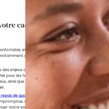
otre cadre de vie, au sein des C
nfortable, et peuvent bien entendu être personnalisées. 
, notamment grâce à la disponibilité de nos équipes qui p
s des enjeux du réchauffement climatique, nous somme
e pour les habitants et les équipes. Nous climatisons tous
ueux, ainsi que chacune des chambres de établissements s
ie.
 repas de qualité
avec des produits frais de saison et loca
re impromptue, à nous faire part de vos remarques et sug
uer notre empreinte carbone, collectivement. Nous uti