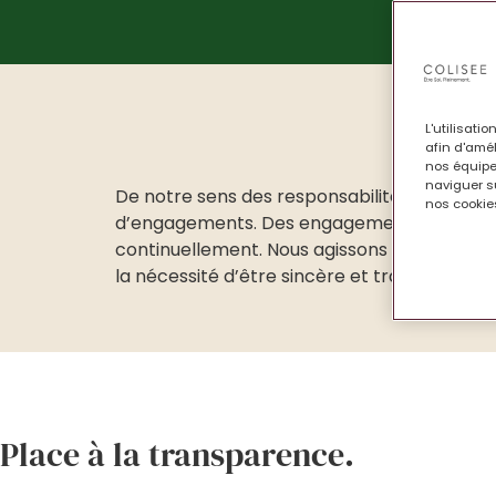
L'utilisati
Nous n
afin d'amél
nos équipe
naviguer su
De notre sens des responsabilités dépend le 
nos cookies
d’engagements. Des engagements, nous en p
continuellement. Nous agissons pour bâtir de
la nécessité d’être sincère et transparent.
Place à la transparence.