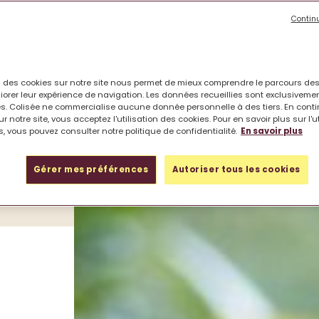
Contin
on des cookies sur notre site nous permet de mieux comprendre le parcours des
ous engageons à progresser, preuves à l
iorer leur expérience de navigation. Les données recueillies sont exclusiveme
s. Colisée ne commercialise aucune donnée personnelle à des tiers. En cont
r notre site, vous acceptez l'utilisation des cookies. Pour en savoir plus sur l'u
bien-être de chacun. Rien n’est parfait mais tout est pos
, vous pouvez consulter notre politique de confidentialité.
En savoir plus
renons, nous les mettons en œuvre et nous en mesurons
s liens de confiance entre les Mentors, soit les personne
Gérer mes préférences
Autoriser tous les cookies