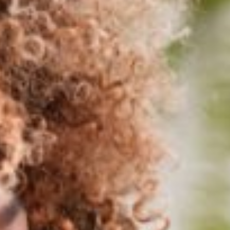
ité, tenir
 Personnalisé
veloppons un
op
ous devons
compagner
vent survenir.
illons et
ers
ur vos