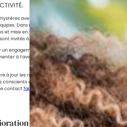
TIVITÉ.
mystères avec la société d’études BVA. Ces visites inopin
 équipes. Dans une démarche d’amélioration continue et a
tes et mise en place d’une visite annuelle systématique 
sont invités à visiter de façon impromptue nos établisse
ar un engagement formel des fournisseurs sur des critères
ter à l’avenir la part des achats de proximité, dès que po
e à jour les renseignements de notre site Internet afin d
onscients que des erreurs peuvent échapper à notre vigi
ace contact
faire une réclamation
.
ioration ?