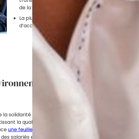
transparente pour en mesurer les progrès ensemb
de la Vie Sociale, qui permet à chaque habitant d
La plupart de nos chambres sont pourvues de
ha
d’accidents de travail a significativement diminu
nvironnement.
a solidarité entre générations doit nous conduire à plus 
issant la qualité de vie des habitants et de nos équipes. L
lace
une feuille de route
et de déterminer nos actions prior
 salariés et des familles. Nous travaillons donc avec di