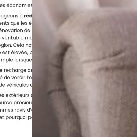
les économies d’énergie ou le gaspillage alimentaire, pa
gageons à
réduire de 60 % nos consommations d’éner
nts que les écogestes du quotidien, bien que nécessaires,
rénovation de nos bâtiments. Dans cette dynamique et po
 véritable météo de l’électricité, qui informe en temps rée
gion. Cela nous permettra de savoir à quel moment la réd
est élevée, par exemple lors des vagues de froid en hive
e lorsque la production d’électricité renouvelable est
 recharge de voiture électrique ont été installées sur le
é de verdir l’ensemble de sa flotte d’entreprise en équip
de véhicules électriques.
s extérieurs sont des espaces de vie, source de détente, p
source précieuse pour notre qualité de vie sur la planète.
ommes ravis d’avoir déjà notre premier jardin labellisé éc
 et pourquoi pas, à en faire de même chez vous .