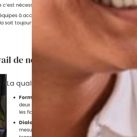
 c’est nécessaire. L’équipe soignante est à votre disposit
quipes à accueillir les amis à quatre pattes des habitants
soit toujours possible, mais nous faisons le maximum pour
vail de nos Talents, comment relev
La qualité au travail.
Formation, qualification et stabilité profess
deux sujets liés nous conduit à amplifier nos actio
les fidéliser, et vous assurer que toutes ont acq
Dialogue social et écoute des équipes :
en plus
mesurons celle de nos collaborateurs. Nous nous 