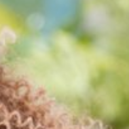
ées ont pour objectif de s’assurer de la mise en œuvre de
vec une volonté de transparence toujours plus forte, ces
pour chaque maison. Parallèlement, les membres du
ments.
 éthiques de transparence, de respect du droit du travail
ssible, pour contribuer à l’activité des territoires et
e vous donner une information claire, exacte et
lance. Nous vous invitons à nous signaler toute