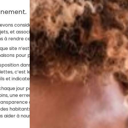
gnement.
devons considérer et respecter chacun(e) dans sa singular
jets, et associer ses proches.
Le Plan d’Accompagnement
ns à rendre cette démarche systématique.
e site n’est pas toujours aisée. C’est pourquoi nous dé
aisons pour pallier cette absence le cas échéant.
isposition dans nos établissements. Plutôt qu’un usage tr
tes, c’est le suivi personnalisé de l’incontinence que n
ls et indicateurs de mesure.
t chaque jour pour créer des moments d’échanges et ac
ins, une erreur ou un oubli ne sont pas inévitables et peu
ransparence afin de nous améliorer. A ce titre, nous recue
es habitants sur notre site internet, via un organisme ti
s aider à nous améliorer en continu, merci également po