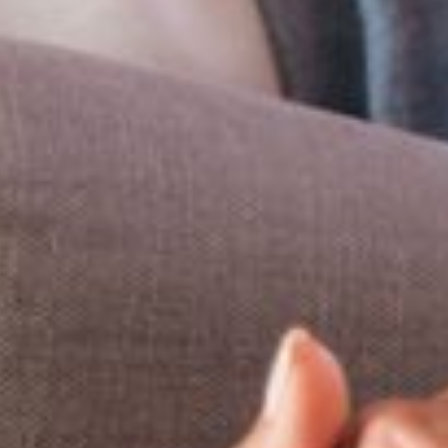
r exemple.
gie
d’ici à
 ne suffiront
ur participer
l sur le
uire, lorsque
r, ou encore
 forte.
s parkings nos
ant tous nos
laisir et
 Nous avons
oresponsable.