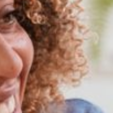
ommunautés Colisée ?
Pour améliorer notre offre de service, nous nous
euvent se déplacer à votre domicile pour préparer au
s engagés dans
une démarche écoresponsable
, mais qui
 les espaces de vie et de circulation, en gérant la qualité
itués dans les zones les plus chaudes. Nous recherchons
ux, toujours cuisinés sur place. N’hésitez pas à demander
gestions d’amélioration. En complément, nous déployons
lisons également des compléments alimentaires de