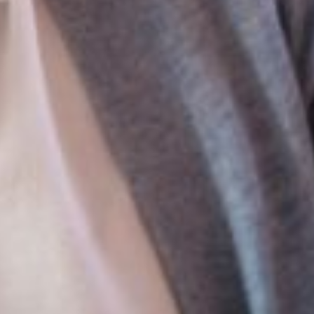
le. Votre contribution est aussi la bienvenue au Conseil
e s’exprimer et d’échanger sur la vie de la maison.
macs de transfert
. Grâce à cette disposition le taux
é, nous poursuivons nos investissements.
de sobriété.
’analyse de
itaires
fférents