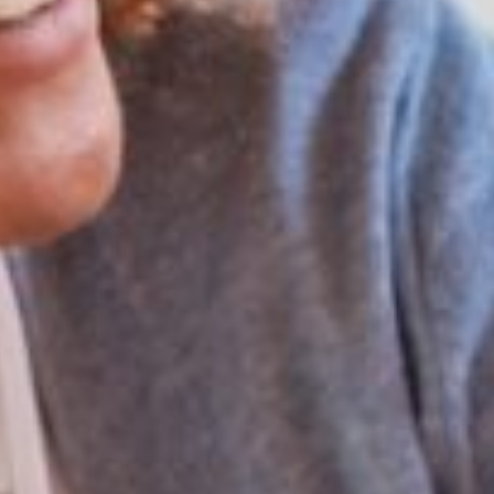
ion pour en parler.
. Bien entendu, cela demande la définition d’un projet
 que cela le soit !
er le défi ?
ionnelle des soignants :
notre responsabilité sur ces
ns pour offrir des possibilités d’évolution à nos équipes,
uis les connaissances et compétences requises.
 de la satisfaction des habitants et des proches, nous
engageons à publier ces avis vérifiés de manière