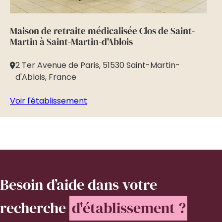
Maison de retraite médicalisée Clos de Saint-
Ma
Martin à Saint-Martin-d'Ablois
Mo
2 Ter Avenue de Paris, 51530 Saint-Martin-
1
d'Ablois, France
Vo
Voir l'établissement
Besoin d’aide
dans votre
recherche
d'établissement ?