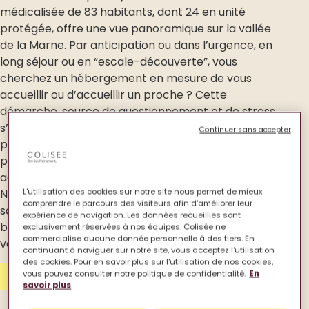
médicalisée de 83 habitants, dont 24 en unité
protégée, offre une vue panoramique sur la vallée
de la Marne. Par anticipation ou dans l’urgence, en
long séjour ou en “escale-découverte”, vous
cherchez un hébergement en mesure de vous
accueillir ou d’accueillir un proche ? Cette
démarche, source de questionnement et de stress,
s’inscrit totalement et naturellement dans le
Continuer sans accepter
parcours résidentiel de la personne âgée. C’est
pourquoi nous prenons le temps de vous
accompagner tout au long de vos démarches.
Notre équipe, formée à la méthode Montessori,
L'utilisation des cookies sur notre site nous permet de mieux
comprendre le parcours des visiteurs afin d'améliorer leur
saura prendre en compte vos attentes et vos
expérience de navigation. Les données recueillies sont
besoins pour vous accompagner et maintenir
exclusivement réservées à nos équipes. Colisée ne
commercialise aucune donnée personnelle à des tiers. En
votre autonomie.
continuant à naviguer sur notre site, vous acceptez l'utilisation
des cookies. Pour en savoir plus sur l'utilisation de nos cookies,
vous pouvez consulter notre politique de confidentialité.
En
Contactez-nous
savoir plus