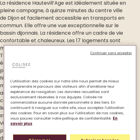
La résidence Hautevill’Age est idéalement située en
pleine campagne, à quinze minutes du centre ville
de Dijon et facilement accessible en transports en
commun. Elle offre une vue exceptionnelle sur le
bassin dijonnais. La résidence offre un cadre de vie
confortable et chaleureux. Les 17 logements sont
meublés, décorés avec goût et personnalisables.
Continuer sans accepter
Tous les appartements disposent d’une cuisine
équipée et sont prolongés d’un espace extérieur
permettant de profiter du calme et du paysage.
Notre souhait est de favoriser les relations et de
L'utilisation des cookies sur notre site nous permet de mieux
maintenir le lien social des aînés. Nous proposons
comprendre le parcours des visiteurs afin d'améliorer leur
expérience de navigation. Les données recueillies sont
ainsi des animations variées et des espaces
exclusivement réservées à nos équipes. Colisée ne
communs climatisés. La résidence service offre un
commercialise aucune donnée personnelle à des tiers. En
lieu de vie entièrement sécurisé grâce à nos
continuant à naviguer sur notre site, vous acceptez l'utilisation
des cookies. Pour en savoir plus sur l'utilisation de nos cookies,
systèmes de téléassistance et de
vous pouvez consulter notre politique de confidentialité.
En
vidéosurveillance. Nous proposons également des
savoir plus
prestations à la carte dans le respect des envies
de chacun.