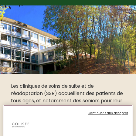
Les cliniques de soins de suite et de
réadaptation (SSR) accueillent des patients de
tous âges, et notamment des seniors pour leur
rétablissement après une blessure, une
Continuer sans accepter
maladie ou une intervention chirurgicale. D’une
durée en moyenne d’un mois,
les frais de
séjour en clinique SSR sont pris en charge en