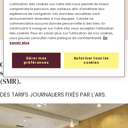
grande partie par l’Assurance maladie
. Mais
L'utilisation des cookies sur notre site nous permet de mieux
certaines exigences de confort, comme la
comprendre le parcours des visiteurs afin d'améliorer leur
expérience de navigation. Les données recueillies sont
chambre individuelle, resteront à votre charge
exclusivement réservées à nos équipes. Colisée ne
ou remboursable par votre complémentaire
commercialise aucune donnée personnelle à des tiers. En
santé.
continuant à naviguer sur notre site, vous acceptez l'utilisation
des cookies. Pour en savoir plus sur l'utilisation de nos cookies,
vous pouvez consulter notre politique de confidentialité.
En
savoir plus
Gérer mes
Autoriser tous les
Comprendre les coûts en clinique de
préférences
cookies
soins médicaux et de réadaptation
(SMR).
DES TARIFS JOURNALIERS FIXÉS PAR L’ARS.