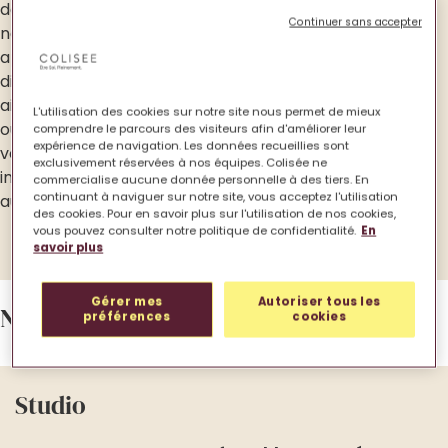
département de l’Ain, à proximité de l’EHPADw,
Continuer sans accepter
notre résidence La Côtière est dotée de 16
appartements. Proches de la nature, les habitants
disposent d’un espace extérieur pour se promener
ainsi que de multiples salles au sein de la résidence
L'utilisation des cookies sur notre site nous permet de mieux
où se déroulent les activités. Vous êtes ici chez
comprendre le parcours des visiteurs afin d'améliorer leur
expérience de navigation. Les données recueillies sont
vous et nous aurons plaisir à vous aider à vous
exclusivement réservées à nos équipes. Colisée ne
installer, ainsi qu’à vous accueillir pour nos activités
commercialise aucune donnée personnelle à des tiers. En
continuant à naviguer sur notre site, vous acceptez l'utilisation
au sein de notre résidence senior.
des cookies. Pour en savoir plus sur l'utilisation de nos cookies,
vous pouvez consulter notre politique de confidentialité.
En
savoir plus
Gérer mes
Autoriser tous les
Nos différents types de
logements
préférences
cookies
Studio