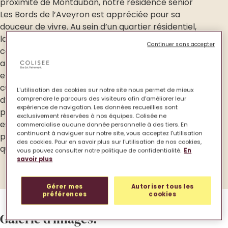
proximité de Montauban, notre résidence senior
Les Bords de l’Aveyron est appréciée pour sa
douceur de vivre. Au sein d’un quartier résidentiel,
la résidence est calme, composée de petits
Continuer sans accepter
cottages avec terrasse ou jardin privatif, et
aménagée comme un petit village. En effet, son
emplacement, proche d’un bois et de lieux
culturels, invite à de belles découvertes et à
L'utilisation des cookies sur notre site nous permet de mieux
d’agréables balades. De plus, la résidence senior
comprendre le parcours des visiteurs afin d'améliorer leur
expérience de navigation. Les données recueillies sont
propose des équipements modernes, incluant un
exclusivement réservées à nos équipes. Colisée ne
espace bien-être, une salle de sport et une piscine,
commercialise aucune donnée personnelle à des tiers. En
continuant à naviguer sur notre site, vous acceptez l'utilisation
pour offrir à ses résidents confort et relaxation au
des cookies. Pour en savoir plus sur l'utilisation de nos cookies,
quotidien.
vous pouvez consulter notre politique de confidentialité.
En
savoir plus
Gérer mes
Autoriser tous les
préférences
cookies
Galerie d’images.