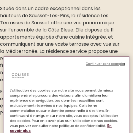
Située dans un cadre exceptionnel dans les
hauteurs de Sausset-Les-Pins, la résidence Les
Terrasses de Sausset offre une vue panoramique
sur l’ensemble de la Côte Bleue. Elle dispose de 11
appartements équipés d’une cuisine intégrée, et
communiquent sur une vaste terrasse avec vue sur
la Méditerranée. La résidence service propose une
restauration maison préparée avec des produits
Continuer sans accepter
frais et de saison. À proximité de notre maison
médicalisée, elle bénéficie de la présence d’une
équipe qui lui est dédiée.
L'utilisation des cookies sur notre site nous permet de mieux
Entre accompagnement et convivialité, un
comprendre le parcours des visiteurs afin d'améliorer leur
ensemble de services vous sont proposés pour
expérience de navigation. Les données recueillies sont
être au plus près de vos attentes, à Sausset Les
exclusivement réservées à nos équipes. Colisée ne
commercialise aucune donnée personnelle à des tiers. En
Pins.
continuant à naviguer sur notre site, vous acceptez l'utilisation
des cookies. Pour en savoir plus sur l'utilisation de nos cookies,
vous pouvez consulter notre politique de confidentialité.
En
savoir plus