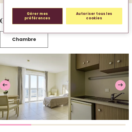
Gérer mes
Autoriser tous les
préférences
cookies
Galerie d’images.
Chambre