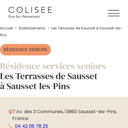
Accueil
•
Établissements
•
Les Terrasses de Sausset à Sausset-les-
Pins
RÉSIDENCE SENIORS
Résidence services seniors
Les Terrasses de Sausset
à Sausset-les-Pins
7 Av. des 3 Communes, 13960 Sausset-les-Pins,
France
04 42 06 78 25