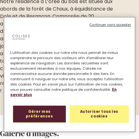
Notre résidence à L’orée du bois est située aux
abords de la forêt de Chaux, à équidistance de
Dole et de Besançon. Composée de 20
appartements chaleureux (1 studio de 35m², 17 T2
Continuer sans accepter
de 47m² avec terrasse ou balcon et 2 T3 de 63m²)
ainsi qu’un espace de vie à partager et de son
jardin. Venez découvrir ce cocon dans une
ambiance chaleureuse et familiale. La directrice et
L'utilisation des cookies sur notre site nous permet de mieux
comprendre le parcours des visiteurs afin d'améliorer leur
toute l’équipe de notre résidence service œuvrent
expérience de navigation. Les données recueillies sont
chaque jour pour offrir un accueil et un cadre de
exclusivement réservées à nos équipes. Colisée ne
commercialise aucune donnée personnelle à des tiers. En
vie confortable et sécurisé aux habitants. La
continuant à naviguer sur notre site, vous acceptez l'utilisation
résidence à l’orée du bois, un lieu où il fait bon vivre
des cookies. Pour en savoir plus sur l'utilisation de nos cookies,
!
vous pouvez consulter notre politique de confidentialité.
En
savoir plus
Gérer mes
Autoriser tous les
préférences
cookies
Galerie d’images.