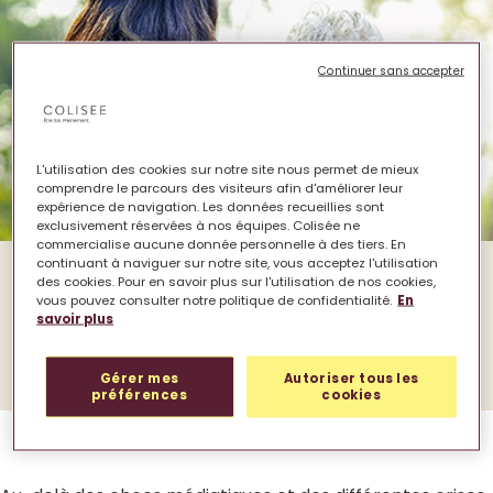
Continuer sans accepter
L'utilisation des cookies sur notre site nous permet de mieux
comprendre le parcours des visiteurs afin d'améliorer leur
expérience de navigation. Les données recueillies sont
exclusivement réservées à nos équipes. Colisée ne
commercialise aucune donnée personnelle à des tiers. En
continuant à naviguer sur notre site, vous acceptez l'utilisation
des cookies. Pour en savoir plus sur l'utilisation de nos cookies,
La dernière newsletter avant la rentrée est
vous pouvez consulter notre politique de confidentialité.
En
un prétexte opportun pour dresser le bilan
savoir plus
du premier semestre et se projeter dans ce
que seront les grands défis de la rentrée !
Gérer mes
Autoriser tous les
préférences
cookies