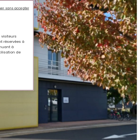
uer sans accepter
 visiteurs
nt réservées à
inuant à
tilisation de