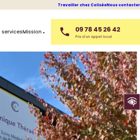
Travailler chez Colisée
Nous contacter
09 78 45 26 42
 services
Mission
Prix d'un appel local
Ouvrir la