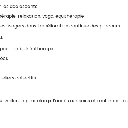
r les adolescents
érapie, relaxation, yoga, équithérapie
des usagers dans l’amélioration continue des parcours
ts
space de balnéothérapie
tées
eliers collectifs
eillance pour élargir l’accès aux soins et renforcer le su