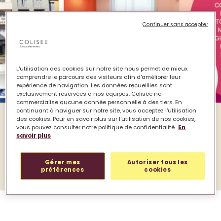
Continuer sans accepter
L'utilisation des cookies sur notre site nous permet de mieux
comprendre le parcours des visiteurs afin d'améliorer leur
expérience de navigation. Les données recueillies sont
exclusivement réservées à nos équipes. Colisée ne
commercialise aucune donnée personnelle à des tiers. En
continuant à naviguer sur notre site, vous acceptez l'utilisation
des cookies. Pour en savoir plus sur l'utilisation de nos cookies,
Colisée Italie ouvre la résidence « Edmondo de
vous pouvez consulter notre politique de confidentialité.
En
Amicis » RSA à Beinasco (Turin). Après les
savoir plus
récentes ouvertures à Turin, Novara et Caselle,
la branche italienne de COLISEE renforce sa
Gérer mes
Autoriser tous les
présence dans la région du Piémont !
préférences
cookies