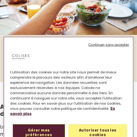
Continuer sans accepter
A l’occasion de la Semaine nationale de lutte
contre la dénutrition, organisée du 7 au 14
novembre 2023, retour sur les actions menées
dans les résidences Colisée France.
L'utilisation des cookies sur notre site nous permet de mieux
comprendre le parcours des visiteurs afin d'améliorer leur
expérience de navigation. Les données recueillies sont
exclusivement réservées à nos équipes. Colisée ne
commercialise aucune donnée personnelle à des tiers. En
continuant à naviguer sur notre site, vous acceptez l'utilisation
des cookies. Pour en savoir plus sur l'utilisation de nos cookies,
Agir concrètement au quotidien contre la
vous pouvez consulter notre politique de confidentialité.
En
dénutrition
.
savoir plus
La dénutrition est une maladie qui touche aujourd’hui 2
Gérer mes
Autoriser tous les
millions de personnes et qui concerne particulièrement
préférences
cookies