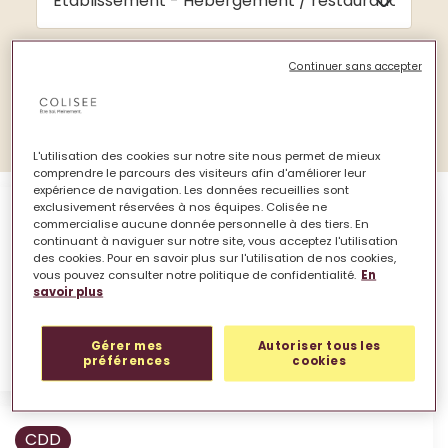
Continuer sans accepter
Lancer la recherche
L'utilisation des cookies sur notre site nous permet de mieux
comprendre le parcours des visiteurs afin d'améliorer leur
expérience de navigation. Les données recueillies sont
exclusivement réservées à nos équipes. Colisée ne
CDI
commercialise aucune donnée personnelle à des tiers. En
continuant à naviguer sur notre site, vous acceptez l'utilisation
des cookies. Pour en savoir plus sur l'utilisation de nos cookies,
Cuisinier H/F
vous pouvez consulter notre politique de confidentialité.
En
savoir plus
Monts-sur-Guesnes, Nouvelle-Aquitaine, France
Temps plein
Gérer mes
Autoriser tous les
Voir l'offre
préférences
cookies
CDD